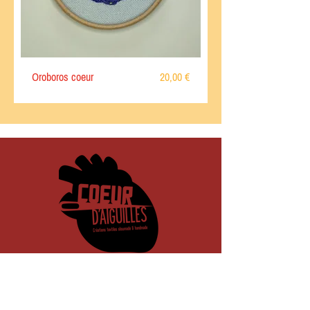
Prix
Oroboros coeur
20,00 €