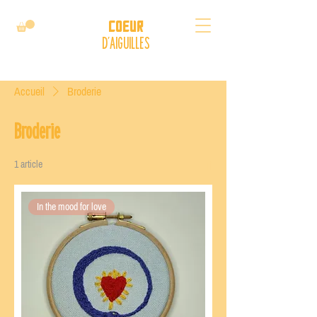
Coeur
D'AIGUILLES
Accueil
Broderie
Broderie
1 article
Tri
In the mood for love