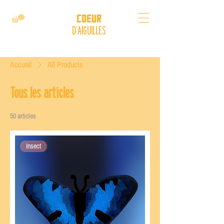
Coeur
D'AIGUILLES
Accueil
All Products
Tous les articles
50 articles
Tri
Insect