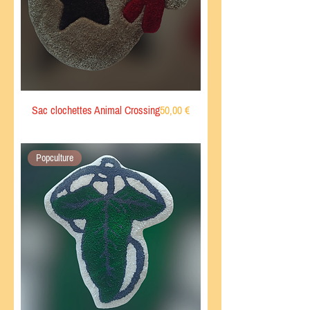
Prix
Sac clochettes Animal Crossing
50,00 €
Popculture