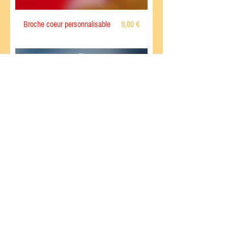
Prix
Broche coeur personnalisable
9,00 €
Popculture
Prix
Rubis bleu
20,00 €