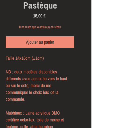
Pastèque
Prix
15,00 €
Il ne reste que 4 article(s) en stock
Ajouter au panier
Taille 14x16cm (±1cm)
NB : deux modèles disponibles 
différents avec accroche vers le haut 
ou sur le côté, merci de me 
communiquer le choix lors de la 
commande.
​​​​​​​Matériaux : Laine acrylique DMC 
certifiée oeko-tex, toile de moine et 
feutrine, colle, attache ruban